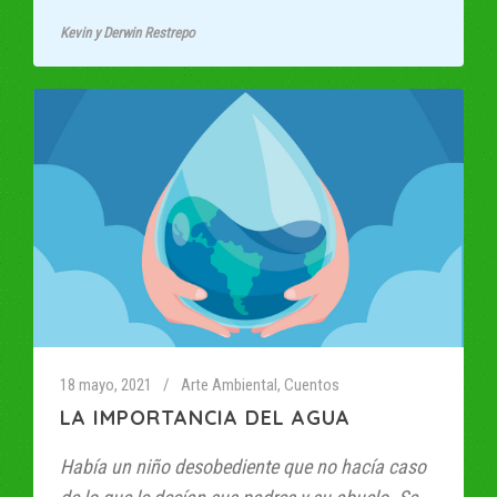
Kevin y Derwin Restrepo
18 mayo, 2021
Arte Ambiental
,
Cuentos
LA IMPORTANCIA DEL AGUA
Había un niño desobediente que no hacía caso