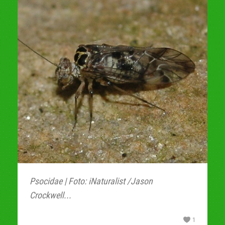
Psocidae | Foto: iNaturalist /Jason
Crockwell...
1