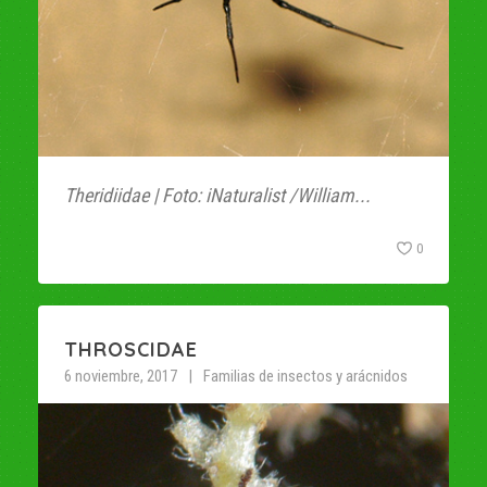
Theridiidae | Foto: iNaturalist /William...
0
THROSCIDAE
6 noviembre, 2017
Familias de insectos y arácnidos