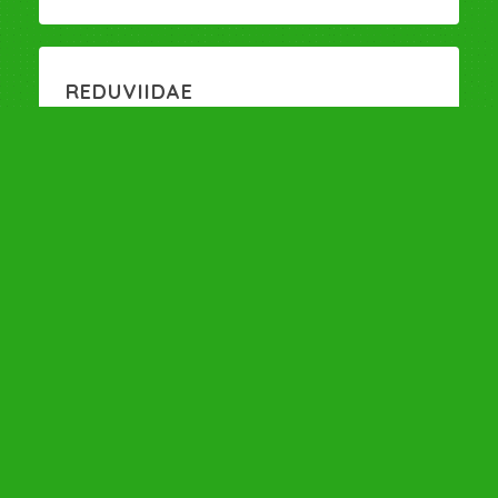
REDUVIIDAE
6 noviembre, 2017
Familias de insectos y arácnidos