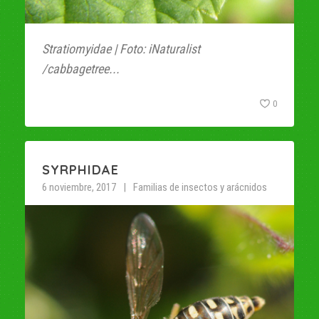
Stratiomyidae | Foto: iNaturalist
/cabbagetree...
0
SYRPHIDAE
6 noviembre, 2017
Familias de insectos y arácnidos