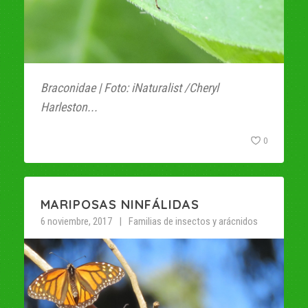
Braconidae | Foto: iNaturalist /Cheryl
Harleston...
0
MARIPOSAS NINFÁLIDAS
6 noviembre, 2017
Familias de insectos y arácnidos