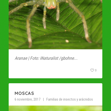
Aranae | Foto: iNaturalist /gbohne...
0
MOSCAS
6 noviembre, 2017
Familias de insectos y arácnidos