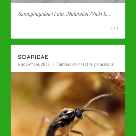
Sarcophagidae | Foto: iNaturalist /Vicki S...
0
SCIARIDAE
6 noviembre, 2017
Familias de insectos y arácnidos