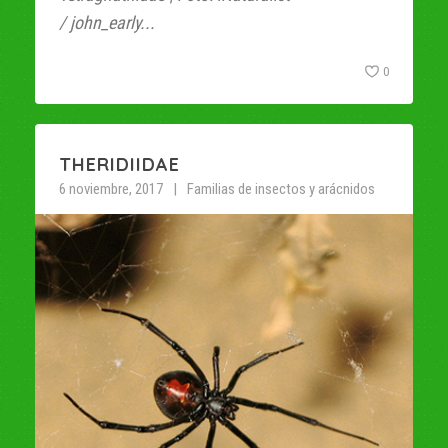
/ john_early...
0
THERIDIIDAE
6 noviembre, 2017
Familias de insectos y arácnidos