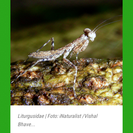
Liturgusidae | Foto: iNaturalist /Vishal
Bhave...