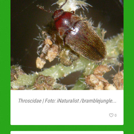
Throscidae | Foto: iNaturalist /bramblejungle...
0