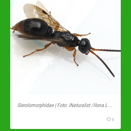
Sierolomorphidae | Foto: iNaturalist /Ilona L...
0