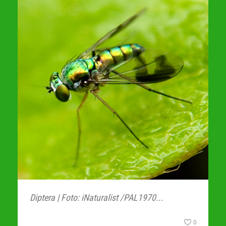
Diptera | Foto: iNaturalist /PAL1970...
0