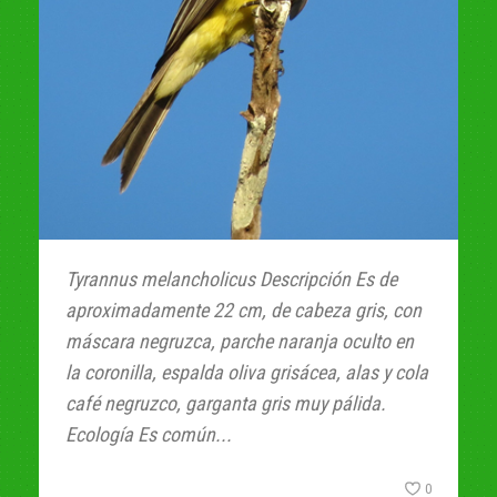
Tyrannus melancholicus Descripción Es de
aproximadamente 22 cm, de cabeza gris, con
máscara negruzca, parche naranja oculto en
la coronilla, espalda oliva grisácea, alas y cola
café negruzco, garganta gris muy pálida.
Ecología Es común...
0