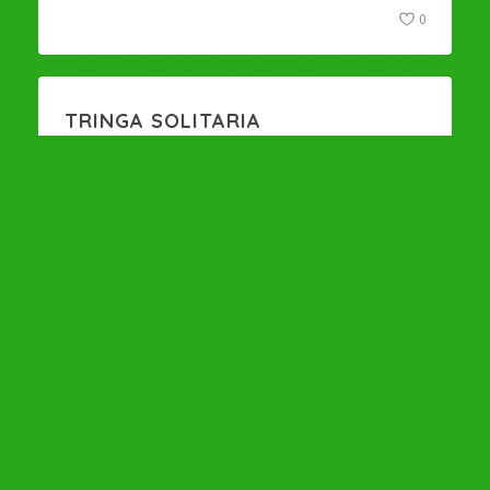
0
TRINGA SOLITARIA
3 noviembre, 2017
Aves de la Ciénaga de la Virgen