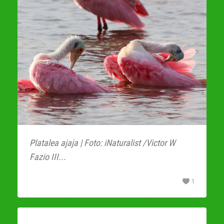
Platalea ajaja | Foto: iNaturalist /Victor W
Fazio III...
1