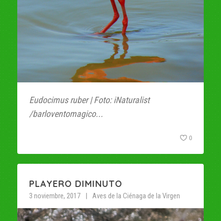
Eudocimus ruber | Foto: iNaturalist
/barloventomagico...
0
PLAYERO DIMINUTO
3 noviembre, 2017
Aves de la Ciénaga de la Virgen