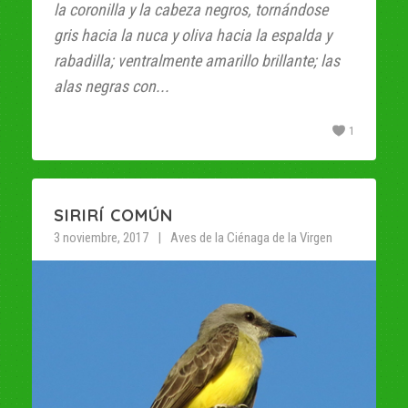
la coronilla y la cabeza negros, tornándose
gris hacia la nuca y oliva hacia la espalda y
rabadilla; ventralmente amarillo brillante; las
alas negras con...
1
SIRIRÍ COMÚN
3 noviembre, 2017
Aves de la Ciénaga de la Virgen