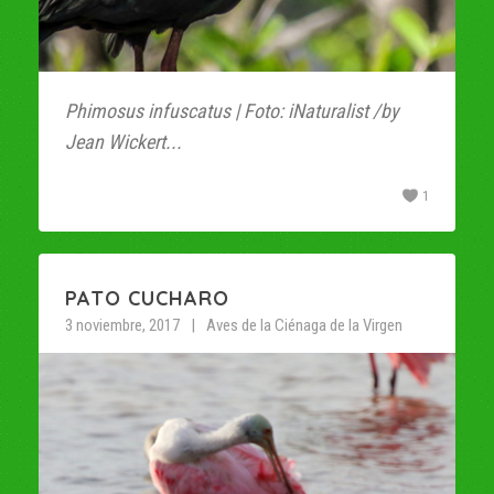
Phimosus infuscatus | Foto: iNaturalist /by
Jean Wickert...
1
PATO CUCHARO
3 noviembre, 2017
Aves de la Ciénaga de la Virgen