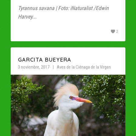
Tyrannus savana | Foto: iNaturalist /Edwin
Harvey...
2
GARCITA BUEYERA
3 noviembre, 2017
Aves de la Ciénaga de la Virgen