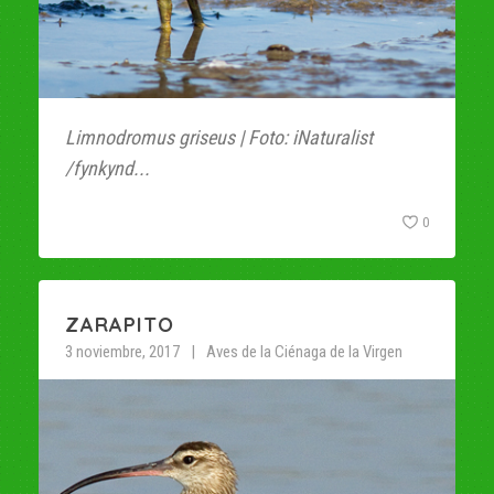
Limnodromus griseus | Foto: iNaturalist
/fynkynd...
0
ZARAPITO
3 noviembre, 2017
Aves de la Ciénaga de la Virgen