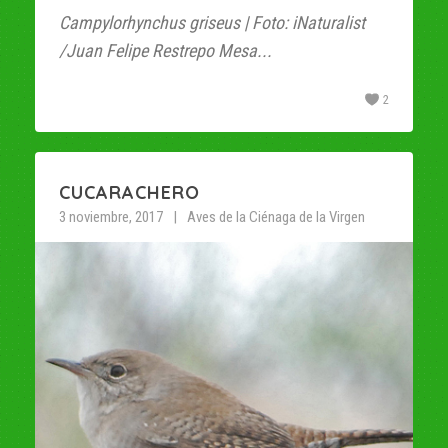
Campylorhynchus griseus | Foto: iNaturalist
/Juan Felipe Restrepo Mesa...
2
CUCARACHERO
3 noviembre, 2017
Aves de la Ciénaga de la Virgen