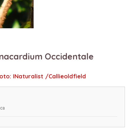
nacardium Occidentale
Foto: INaturalist /callieoldfield
ica