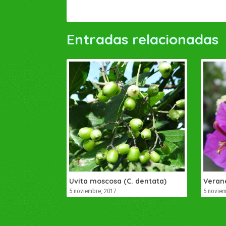
Entradas relacionadas
Uvita moscosa (C. dentata)
Veran
5 noviembre, 2017
5 noviem