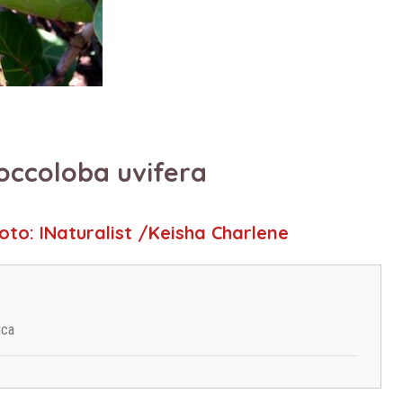
occoloba uvifera
Foto: INaturalist /Keisha Charlene
ica